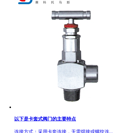
以下是卡套式阀门的主要特点
连接方式：采用卡套连接，无需焊接或螺纹连...