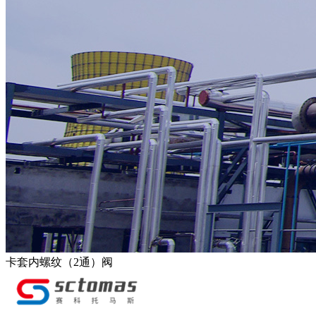
卡套内螺纹（2通）阀